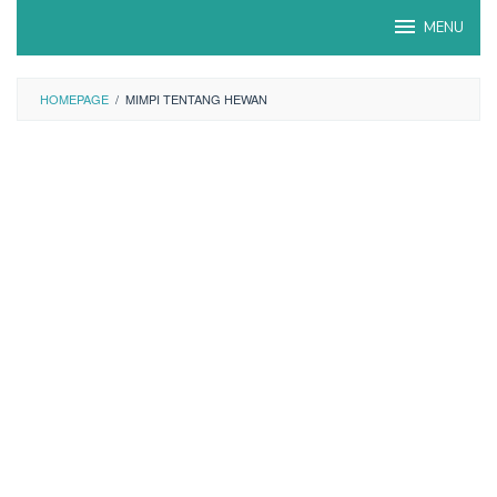
Skip
MENU
to
content
HOMEPAGE
/
MIMPI TENTANG HEWAN