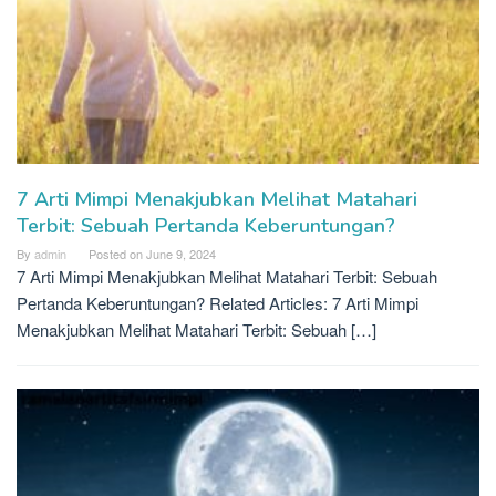
7 Arti Mimpi Menakjubkan Melihat Matahari
Terbit: Sebuah Pertanda Keberuntungan?
By
admin
Posted on
June 9, 2024
7 Arti Mimpi Menakjubkan Melihat Matahari Terbit: Sebuah
Pertanda Keberuntungan? Related Articles: 7 Arti Mimpi
Menakjubkan Melihat Matahari Terbit: Sebuah […]