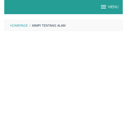
Skip
MENU
to
content
HOMEPAGE
/
MIMPI TENTANG ALAM