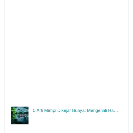
5 Arti Mimpi Dikejar Buaya: Mengenali Ra…