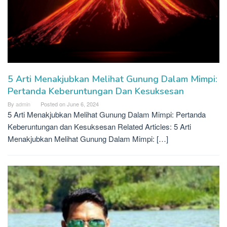
5 Arti Menakjubkan Melihat Gunung Dalam Mimpi:
Pertanda Keberuntungan Dan Kesuksesan
By
admin
Posted on
June 6, 2024
5 Arti Menakjubkan Melihat Gunung Dalam Mimpi: Pertanda
Keberuntungan dan Kesuksesan Related Articles: 5 Arti
Menakjubkan Melihat Gunung Dalam Mimpi: […]